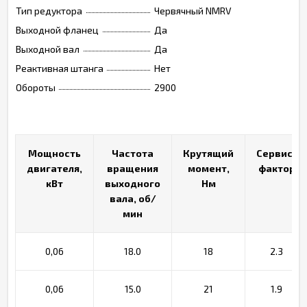
Тип редуктора
Червячный NMRV
Выходной фланец
Да
Выходной вал
Да
Реактивная штанга
Нет
Обороты
2900
Мощность
Мощность
Частота
Частота
Крутящий
Крутящий
Сервис-
Сервис-
двигателя,
двигателя,
вращения
вращения
момент,
момент,
фактор
фактор
кВт
кВт
выходного
выходного
Нм
Нм
вала, об/
вала, об/
мин
мин
0,06
18.0
18
2.3
0,06
15.0
21
1.9