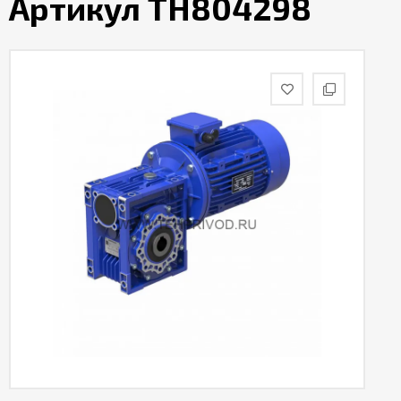
Артикул TH804298