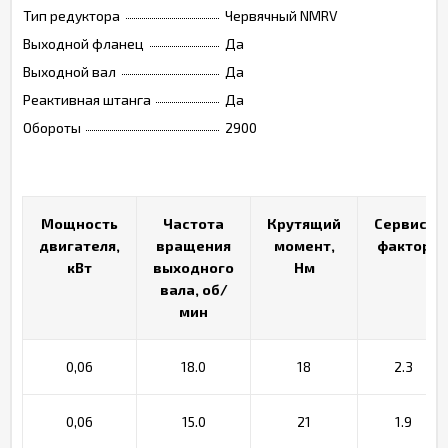
Тип редуктора
Червячный NMRV
Выходной фланец
Да
Выходной вал
Да
Реактивная штанга
Да
Обороты
2900
Мощность
Мощность
Частота
Частота
Крутящий
Крутящий
Сервис-
Сервис-
двигателя,
двигателя,
вращения
вращения
момент,
момент,
фактор
фактор
кВт
кВт
выходного
выходного
Нм
Нм
вала, об/
вала, об/
мин
мин
0,06
18.0
18
2.3
0,06
15.0
21
1.9