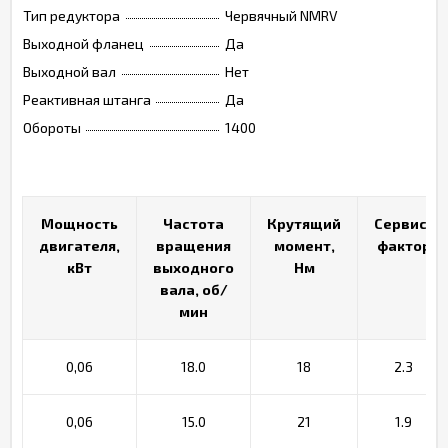
Тип редуктора
Червячный NMRV
Выходной фланец
Да
Выходной вал
Нет
Реактивная штанга
Да
Обороты
1400
Мощность
Мощность
Частота
Частота
Крутящий
Крутящий
Сервис-
Сервис-
двигателя,
двигателя,
вращения
вращения
момент,
момент,
фактор
фактор
кВт
кВт
выходного
выходного
Нм
Нм
вала, об/
вала, об/
мин
мин
0,06
18.0
18
2.3
0,06
15.0
21
1.9