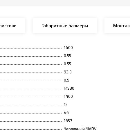
ристики
Габаритные размеры
Монтаж
1400
0.55
0.55
93.3
0.9
MS80
1400
15
46
1657
Червячный NMRV