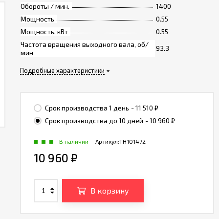
Обороты / мин.
1400
Мощность
0.55
Мощность, кВт
0.55
Частота вращения выходного вала, об/
93.3
мин
Подробные характеристики
Срок производства 1 день
- 11 510
₽
Срок производства до 10 дней
- 10 960
₽
В наличии
Артикул:
TH101472
10 960
₽
В корзину