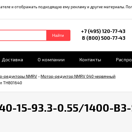
ователе и отображать подходящую ему рекламу и другие материалы. П
+7 (495) 120-77-43
Найти
8 (800) 500-77-43
Доставка
О компании
Контакты
Распр
р-редукторы NMRV
-
Мотор-редуктор NMRV 040 червячный
ул TH801640
0-15-93.3-0.55/1400-B3-