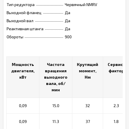
Тип редуктора
Червячный NMRV
Выходной фланец
Да
Выходной вал
Да
Реактивная штанга
Да
Обороты
900
Мощность
Мощность
Частота
Частота
Крутящий
Крутящий
Сервис-
Сервис-
двигателя,
двигателя,
вращения
вращения
момент,
момент,
фактор
фактор
кВт
кВт
выходного
выходного
Нм
Нм
вала, об/
вала, об/
мин
мин
0,09
15.0
32
2.3
0,09
11.3
37
1.8