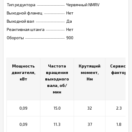
Тип редуктора
Червячный NMRV
Выходной фланец
Нет
Выходной вал
Да
Реактивная штанга
Нет
Обороты
900
Мощность
Мощность
Частота
Частота
Крутящий
Крутящий
Сервис-
Сервис-
двигателя,
двигателя,
вращения
вращения
момент,
момент,
фактор
фактор
кВт
кВт
выходного
выходного
Нм
Нм
вала, об/
вала, об/
мин
мин
0,09
15.0
32
2.3
0,09
11.3
37
1.8