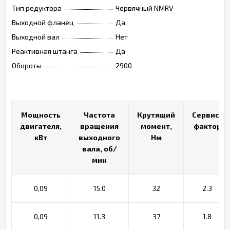
Тип редуктора
Червячный NMRV
Выходной фланец
Да
Выходной вал
Нет
Реактивная штанга
Да
Обороты
2900
Мощность
Мощность
Частота
Частота
Крутящий
Крутящий
Сервис-
Сервис-
двигателя,
двигателя,
вращения
вращения
момент,
момент,
фактор
фактор
кВт
кВт
выходного
выходного
Нм
Нм
вала, об/
вала, об/
мин
мин
0,09
15.0
32
2.3
0,09
11.3
37
1.8