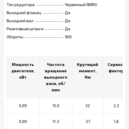
Тип редуктора
Червячный NMRV
Выходной фланец
Да
Выходной вал
Да
Реактивная штанга
Да
Обороты
900
Мощность
Мощность
Частота
Частота
Крутящий
Крутящий
Сервис-
Сервис-
двигателя,
двигателя,
вращения
вращения
момент,
момент,
фактор
фактор
кВт
кВт
выходного
выходного
Нм
Нм
вала, об/
вала, об/
мин
мин
0,09
15.0
32
2.3
0,09
11.3
37
1.8