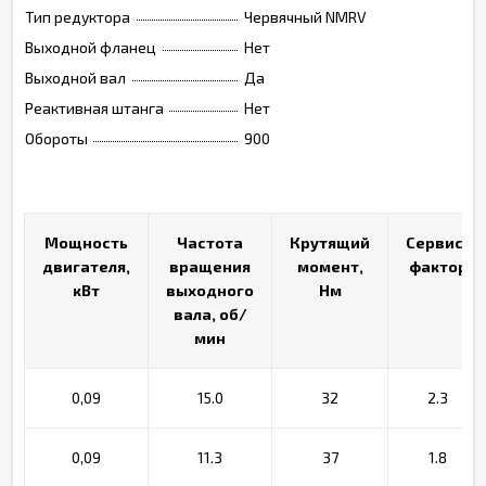
Тип редуктора
Червячный NMRV
Выходной фланец
Нет
Выходной вал
Да
Реактивная штанга
Нет
Обороты
900
Мощность
Мощность
Частота
Частота
Крутящий
Крутящий
Сервис-
Сервис-
двигателя,
двигателя,
вращения
вращения
момент,
момент,
фактор
фактор
кВт
кВт
выходного
выходного
Нм
Нм
вала, об/
вала, об/
мин
мин
0,09
15.0
32
2.3
0,09
11.3
37
1.8