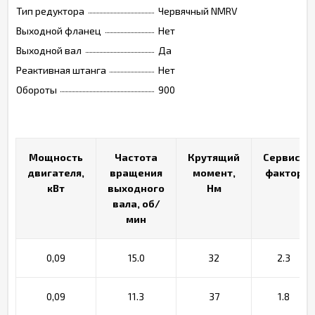
Тип редуктора
Червячный NMRV
Выходной фланец
Нет
Выходной вал
Да
Реактивная штанга
Нет
Обороты
900
Мощность
Мощность
Частота
Частота
Крутящий
Крутящий
Сервис-
Сервис-
двигателя,
двигателя,
вращения
вращения
момент,
момент,
фактор
фактор
кВт
кВт
выходного
выходного
Нм
Нм
вала, об/
вала, об/
мин
мин
0,09
15.0
32
2.3
0,09
11.3
37
1.8