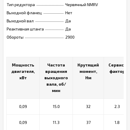
Тип редуктора
Червячный NMRV
Выходной фланец
Нет
Выходной вал
Да
Реактивная штанга
Да
Обороты
2900
Мощность
Мощность
Частота
Частота
Крутящий
Крутящий
Сервис-
Сервис-
двигателя,
двигателя,
вращения
вращения
момент,
момент,
фактор
фактор
кВт
кВт
выходного
выходного
Нм
Нм
вала, об/
вала, об/
мин
мин
0,09
15.0
32
2.3
0,09
11.3
37
1.8