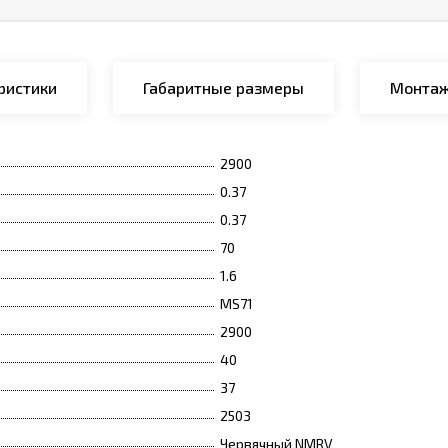
ристики
Габаритные размеры
Монтаж
2900
0.37
0.37
70
1.6
MS71
2900
40
37
2503
Червячный NMRV