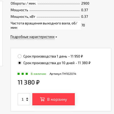
Обороты / мин.
2900
Мощность
0.37
Мощность, кВт
0.37
Частота вращения выходного вала, об/
70
мин
Подробные характеристики
Срок производства 1 день
- 11 950
₽
Срок производства до 10 дней
- 11 380
₽
В наличии
Артикул:
TH102014
11 380
₽
В корзину