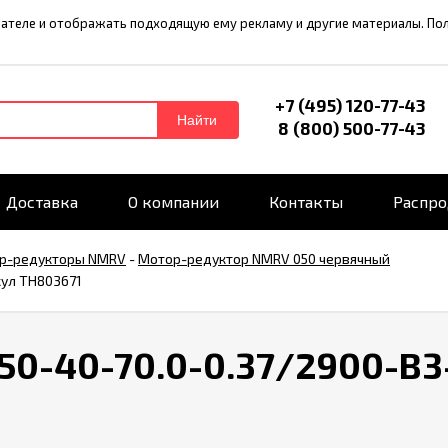
ователе и отображать подходящую ему рекламу и другие материалы. П
+7 (495) 120-77-43
Найти
8 (800) 500-77-43
Доставка
О компании
Контакты
Распр
р-редукторы NMRV
-
Мотор-редуктор NMRV 050 червячный
кул TH803671
0-40-70.0-0.37/2900-B3-