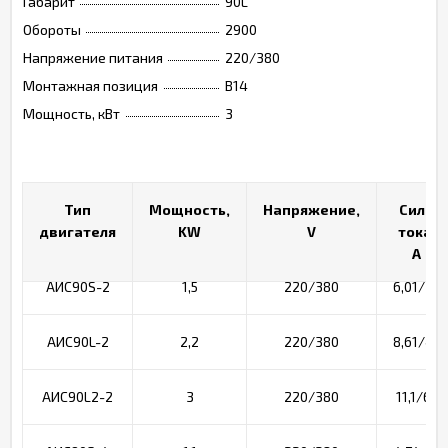
Габарит
90L
Обороты
2900
Напряжение питания
220/380
Монтажная позиция
B14
Мощность, кВт
3
Тип
Тип
Мощность,
Мощность,
Напряжение,
Напряжение,
Сила
Сила
двигателя
двигателя
KW
KW
V
V
тока,
тока, A
A
АИС90S-2
1,5
220/380
6,01/3,4
АИС90L-2
2,2
220/380
8,61/4,9
АИС90L2-2
3
220/380
11,1/6,4