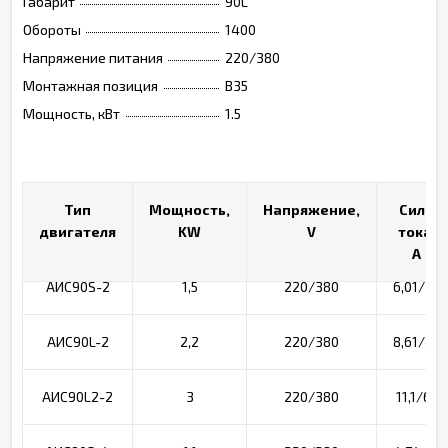
Габарит
90L
Обороты
1400
Напряжение питания
220/380
Монтажная позиция
B35
Мощность, кВт
1.5
Тип
Тип
Мощность,
Мощность,
Напряжение,
Напряжение,
Сила
Сила
двигателя
двигателя
KW
KW
V
V
тока,
тока, A
A
АИС90S-2
1,5
220/380
6,01/3,4
АИС90L-2
2,2
220/380
8,61/4,9
АИС90L2-2
3
220/380
11,1/6,4