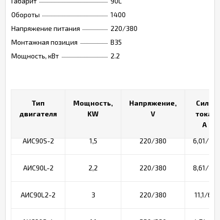
Габарит
90L
Обороты
1400
Напряжение питания
220/380
Монтажная позиция
B35
Мощность, кВт
2.2
Тип
Тип
Мощность,
Мощность,
Напряжение,
Напряжение,
Сила
Сила
двигателя
двигателя
KW
KW
V
V
тока,
тока, A
A
АИС90S-2
1,5
220/380
6,01/3,4
АИС90L-2
2,2
220/380
8,61/4,9
АИС90L2-2
3
220/380
11,1/6,4