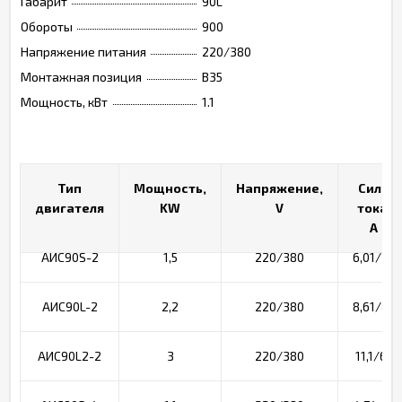
Габарит
90L
Обороты
900
Напряжение питания
220/380
Монтажная позиция
B35
Мощность, кВт
1.1
Тип
Тип
Мощность,
Мощность,
Напряжение,
Напряжение,
Сила
Сила
двигателя
двигателя
KW
KW
V
V
тока,
тока, A
A
АИС90S-2
1,5
220/380
6,01/3,4
АИС90L-2
2,2
220/380
8,61/4,9
АИС90L2-2
3
220/380
11,1/6,4