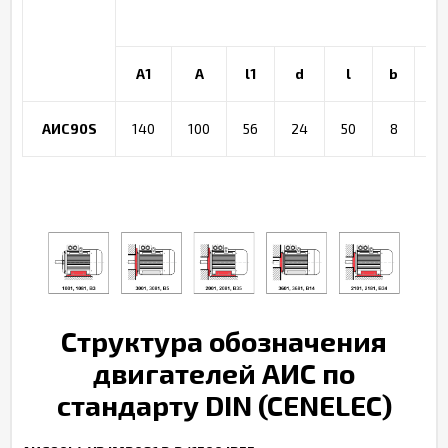
A1
A
l1
d
l
b
t
АИС90S
140
100
56
24
50
8
27
Структура обозначения
двигателей АИС по
стандарту DIN
(CENELEC)