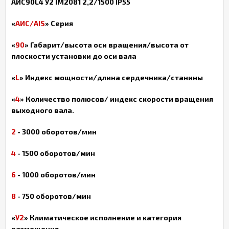
АИС90
L4 У2
IM2081 2,2/1500
IP55
«
АИС/
AIS
» Серия
«
90
»
Габарит/высота оси вращения/высота от
плоскости установки до оси вала
«
L
» Индекс мощности/длина сердечника/станины
«
4
» К
оличество полюсов/ индекс скорости вращения
выходного вала.
2
- 3000 оборотов/мин
4
- 1500 оборотов/мин
6
- 1000 оборотов/мин
8
- 750 оборотов/мин
«
У2
»
Климатическое исполнение и категория
размещения