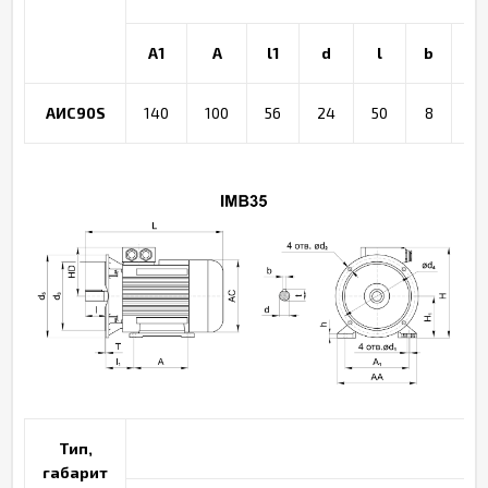
A1
A
l1
d
l
b
t
АИС90S
140
100
56
24
50
8
27
Тип,
габарит