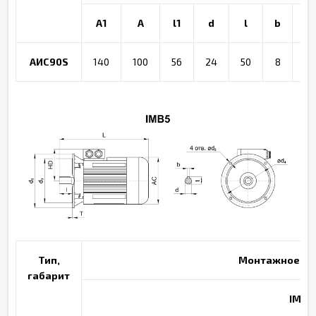
A1
A
l1
d
l
b
t
АИС90S
140
100
56
24
50
8
27
Тип,
Монтажное ис
габарит
IMB5