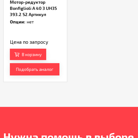
Мотор-редуктор
Bonfiglioli A 40 3 UH35
393.2 S2 Артикул
TH233205
Опции:
нет
Цена по запросу
В корзину
Подобрать аналог
Нужна помощь в выборе