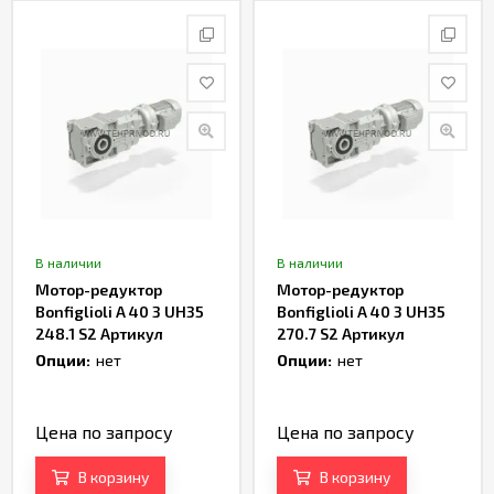
В наличии
В наличии
Мотор-редуктор
Мотор-редуктор
Bonfiglioli A 40 3 UH35
Bonfiglioli A 40 3 UH35
248.1 S2 Артикул
270.7 S2 Артикул
TH233197
TH233199
Опции:
нет
Опции:
нет
Цена по запросу
Цена по запросу
В корзину
В корзину