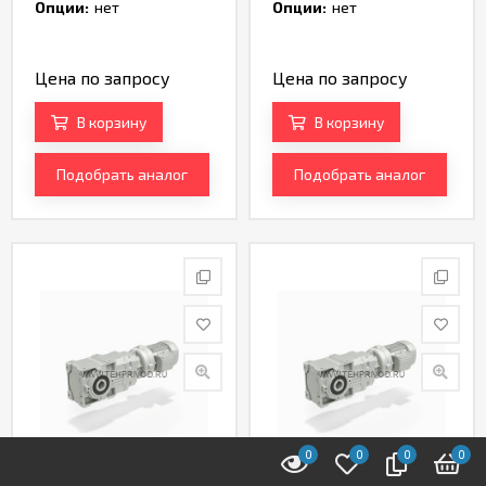
TH232995
TH232997
Опции:
нет
Опции:
нет
Цена по запросу
Цена по запросу
В корзину
В корзину
Подобрать аналог
Подобрать аналог
0
0
0
0