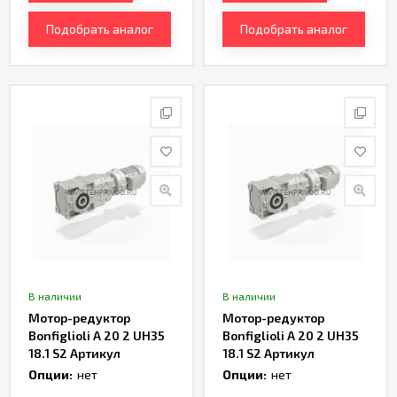
Подобрать аналог
Подобрать аналог
В наличии
В наличии
Мотор-редуктор
Мотор-редуктор
Bonfiglioli A 20 2 UH35
Bonfiglioli A 20 2 UH35
18.1 S2 Артикул
18.1 S2 Артикул
TH232975
TH232977
Опции:
нет
Опции:
нет