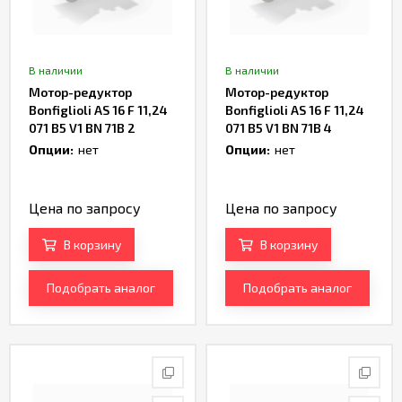
В наличии
В наличии
Мотор-редуктор
Мотор-редуктор
Bonfiglioli AS 16 F 11,24
Bonfiglioli AS 16 F 11,24
071 B5 V1 BN 71B 2
071 B5 V1 BN 71B 4
Артикул TH238376
Артикул TH237224
Опции:
нет
Опции:
нет
Цена по запросу
Цена по запросу
В корзину
В корзину
Подобрать аналог
Подобрать аналог