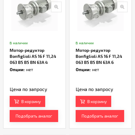
В наличии
В наличии
Мотор-редуктор
Мотор-редуктор
Bonfiglioli AS 16 F 11,24
Bonfiglioli AS 16 F 11,24
063 B5 B5 BN 63A 4
063 B5 B5 BN 63A 6
Артикул TH234700
Артикул TH234184
Опции:
нет
Опции:
нет
Цена по запросу
Цена по запросу
В корзину
В корзину
Подобрать аналог
Подобрать аналог