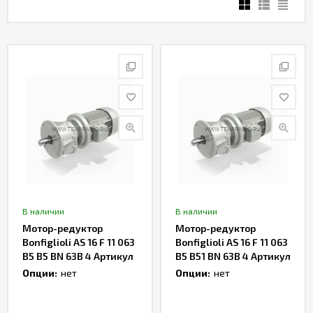
В наличии
В наличии
Мотор-редуктор
Мотор-редуктор
Bonfiglioli AS 16 F 11 063
Bonfiglioli AS 16 F 11 063
B5 B5 BN 63B 4 Артикул
B5 B51 BN 63B 4 Артикул
TH235348
TH235349
Опции:
нет
Опции:
нет