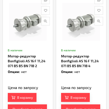
В наличии
В наличии
Мотор-редуктор
Мотор-редуктор
Bonfiglioli AS 16 F 11,24
Bonfiglioli AS 16 F 11,24
071 B5 B5 BN 71B 2
071 B5 B5 BN 71B 4
Артикул TH238372
Артикул TH237220
Опции:
нет
Опции:
нет
Цена по запросу
Цена по запросу
В корзину
В корзину