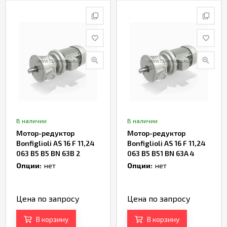
В наличии
В наличии
Мотор-редуктор
Мотор-редуктор
Bonfiglioli AS 16 F 11,24
Bonfiglioli AS 16 F 11,24
063 B5 B5 BN 63B 2
063 B5 B51 BN 63A 4
Артикул TH236356
Артикул TH234701
Опции:
нет
Опции:
нет
Цена по запросу
Цена по запросу
В корзину
В корзину