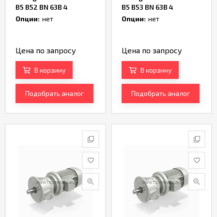
B5 B52 BN 63B 4
B5 B53 BN 63B 4
Артикул TH235350
Артикул TH235351
Опции:
нет
Опции:
нет
Цена по запросу
Цена по запросу
В корзину
В корзину
Подобрать аналог
Подобрать аналог