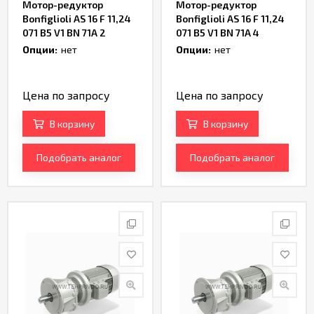
Мотор-редуктор
Мотор-редуктор
Bonfiglioli AS 16 F 11,24
Bonfiglioli AS 16 F 11,24
071 B5 V1 BN 71A 2
071 B5 V1 BN 71A 4
Артикул TH237368
Артикул TH236276
Опции:
нет
Опции:
нет
Цена по запросу
Цена по запросу
В корзину
В корзину
Подобрать аналог
Подобрать аналог