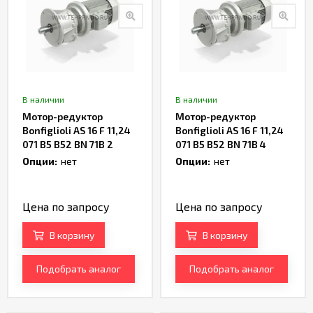
В наличии
В наличии
Мотор-редуктор
Мотор-редуктор
Bonfiglioli AS 16 F 11,24
Bonfiglioli AS 16 F 11,24
071 B5 B52 BN 71B 2
071 B5 B52 BN 71B 4
Артикул TH238374
Артикул TH237222
Опции:
нет
Опции:
нет
Цена по запросу
Цена по запросу
В корзину
В корзину
Подобрать аналог
Подобрать аналог