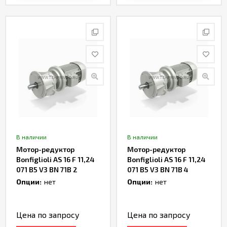
В наличии
В наличии
Мотор-редуктор
Мотор-редуктор
Bonfiglioli AS 16 F 11,24
Bonfiglioli AS 16 F 11,24
071 B5 V3 BN 71B 2
071 B5 V3 BN 71B 4
Артикул TH238377
Артикул TH237225
Опции:
нет
Опции:
нет
Цена по запросу
Цена по запросу