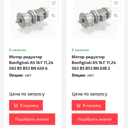
В наличии
В наличии
Мотор-редуктор
Мотор-редуктор
Bonfiglioli AS 16 F 11,24
Bonfiglioli AS 16 F 11,24
063 B5 B53 BN 63A 6
063 B5 B53 BN 63B 2
Артикул TH234187
Артикул TH236359
Опции:
нет
Опции:
нет
Цена по запросу
Цена по запросу
В корзину
В корзину
Подобрать аналог
Подобрать аналог