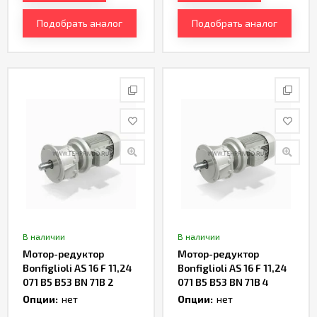
Подобрать аналог
Подобрать аналог
В наличии
В наличии
Мотор-редуктор
Мотор-редуктор
Bonfiglioli AS 16 F 11,24
Bonfiglioli AS 16 F 11,24
071 B5 B53 BN 71B 2
071 B5 B53 BN 71B 4
Артикул TH238375
Артикул TH237223
Опции:
нет
Опции:
нет