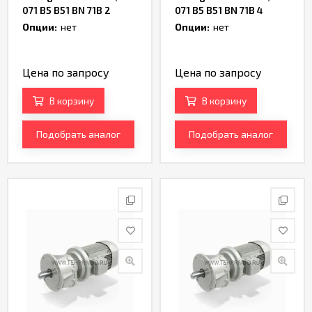
071 B5 B51 BN 71B 2
071 B5 B51 BN 71B 4
Артикул TH238373
Артикул TH237221
Опции:
нет
Опции:
нет
Цена по запросу
Цена по запросу
В корзину
В корзину
Подобрать аналог
Подобрать аналог