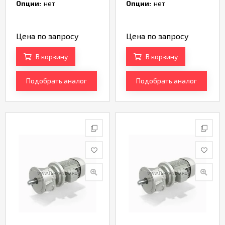
Артикул TH236360
Артикул TH234705
Опции:
нет
Опции:
нет
Цена по запросу
Цена по запросу
В корзину
В корзину
Подобрать аналог
Подобрать аналог