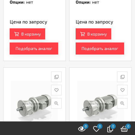
Артикул TH234688
Артикул TH234172
Опции:
нет
Опции:
нет
Цена по запросу
Цена по запросу
В корзину
В корзину
Подобрать аналог
Подобрать аналог
0
0
0
0