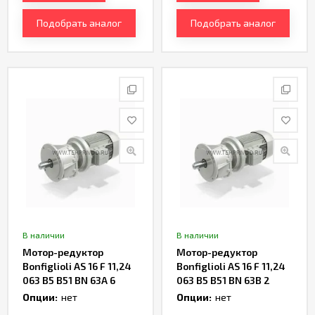
Подобрать аналог
Подобрать аналог
В наличии
В наличии
Мотор-редуктор
Мотор-редуктор
Bonfiglioli AS 16 F 11,24
Bonfiglioli AS 16 F 11,24
063 B5 B51 BN 63A 6
063 B5 B51 BN 63B 2
Артикул TH234185
Артикул TH236357
Опции:
нет
Опции:
нет