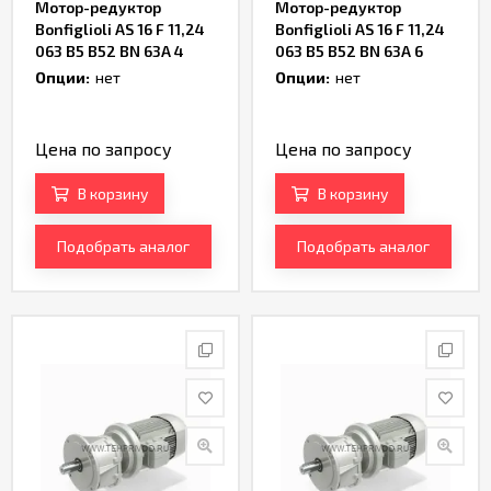
Мотор-редуктор
Мотор-редуктор
Bonfiglioli AS 16 F 11,24
Bonfiglioli AS 16 F 11,24
063 B5 B52 BN 63A 4
063 B5 B52 BN 63A 6
Артикул TH234702
Артикул TH234186
Опции:
нет
Опции:
нет
Цена по запросу
Цена по запросу
В корзину
В корзину
Подобрать аналог
Подобрать аналог