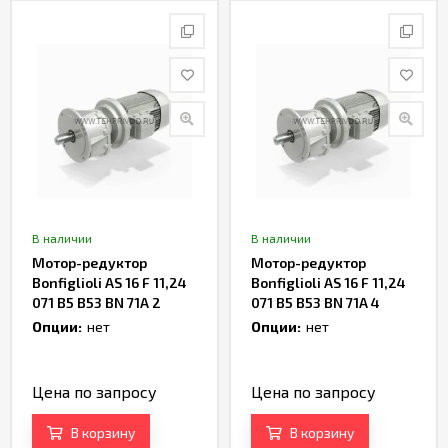
В наличии
В наличии
Мотор-редуктор
Мотор-редуктор
Bonfiglioli AS 16 F 11,24
Bonfiglioli AS 16 F 11,24
071 B5 B53 BN 71A 2
071 B5 B53 BN 71A 4
Артикул TH237367
Артикул TH236275
Опции:
нет
Опции:
нет
Цена по запросу
Цена по запросу
В корзину
В корзину