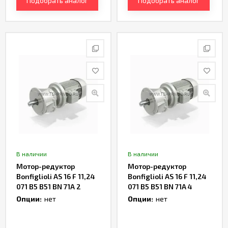
Подобрать аналог
Подобрать аналог
В наличии
В наличии
Мотор-редуктор
Мотор-редуктор
Bonfiglioli AS 16 F 11,24
Bonfiglioli AS 16 F 11,24
071 B5 B51 BN 71A 2
071 B5 B51 BN 71A 4
Артикул TH237365
Артикул TH236273
Опции:
нет
Опции:
нет