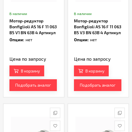
В наличии
В наличии
Мотор-редуктор
Мотор-редуктор
Bonfiglioli AS 16 F 11 063
Bonfiglioli AS 16 F 11 063
B5 V1 BN 63B 4 Артикул
B5 V3 BN 63B 4 Артикул
TH235352
TH235353
Опции:
нет
Опции:
нет
Цена по запросу
Цена по запросу
В корзину
В корзину
Подобрать аналог
Подобрать аналог