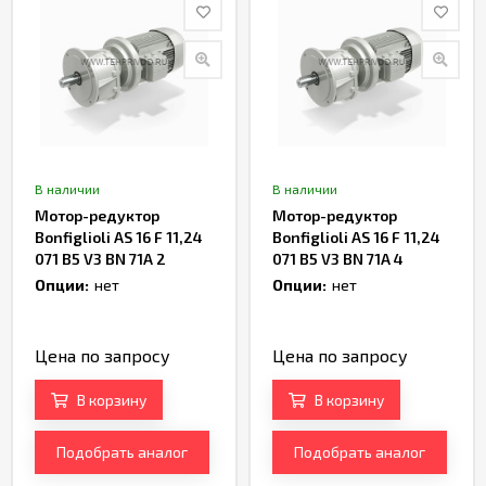
В наличии
В наличии
Мотор-редуктор
Мотор-редуктор
Bonfiglioli AS 16 F 11,24
Bonfiglioli AS 16 F 11,24
071 B5 V3 BN 71A 2
071 B5 V3 BN 71A 4
Артикул TH237369
Артикул TH236277
Опции:
нет
Опции:
нет
Цена по запросу
Цена по запросу
В корзину
В корзину
Подобрать аналог
Подобрать аналог