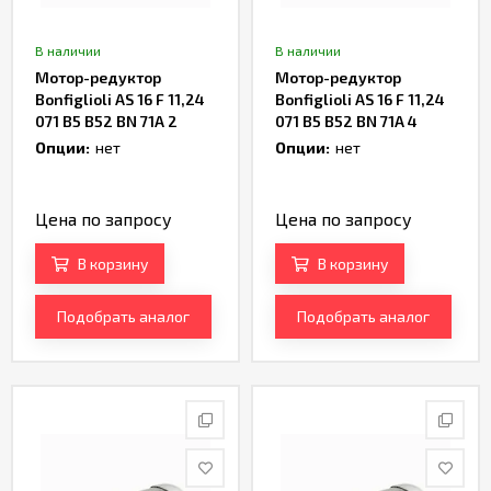
В наличии
В наличии
Мотор-редуктор
Мотор-редуктор
Bonfiglioli AS 16 F 11,24
Bonfiglioli AS 16 F 11,24
071 B5 B52 BN 71A 2
071 B5 B52 BN 71A 4
Артикул TH237366
Артикул TH236274
Опции:
нет
Опции:
нет
Цена по запросу
Цена по запросу
В корзину
В корзину
Подобрать аналог
Подобрать аналог