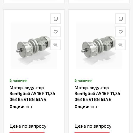
В наличии
В наличии
Мотор-редуктор
Мотор-редуктор
Bonfiglioli AS 16 F 11,24
Bonfiglioli AS 16 F 11,24
063 B5 V1 BN 63A 4
063 B5 V1 BN 63A 6
Артикул TH234704
Артикул TH234188
Опции:
нет
Опции:
нет
Цена по запросу
Цена по запросу