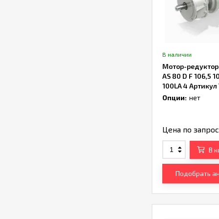
В наличии
Мотор-редуктор B
AS 80 D F 106,5 1
100LA 4 Артику
Опции:
нет
Цена по запро
В 
Подобрать а