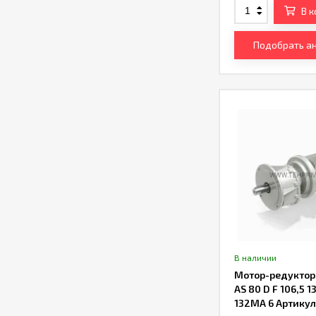
В 
Подобрать а
В наличии
Мотор-редуктор B
AS 80 D F 106,5 1
132MA 6 Артику