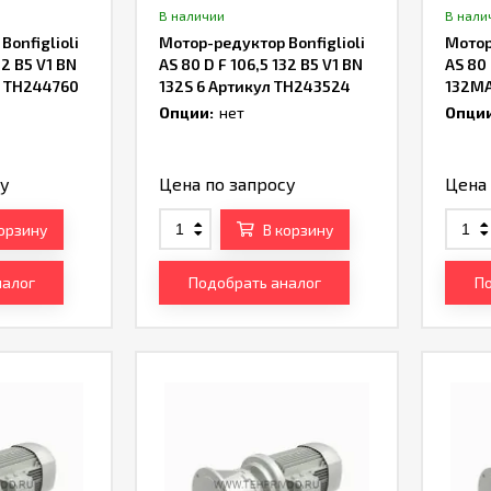
В наличии
В нали
onfiglioli
Мотор-редуктор Bonfiglioli
Мотор
32 B5 V1 BN
AS 80 D F 106,5 132 B5 V1 BN
AS 80 
л TH244760
132S 6 Артикул TH243524
132MA
Опции:
нет
Опции
су
Цена по запросу
Цена 
корзину
В корзину
налог
Подобрать аналог
По