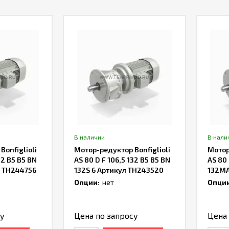
В наличии
В нали
onfiglioli
Мотор-редуктор Bonfiglioli
Мотор
32 B5 B5 BN
AS 80 D F 106,5 132 B5 B5 BN
AS 80 
л TH244756
132S 6 Артикул TH243520
132MA
Опции:
нет
Опции
су
Цена по запросу
Цена 