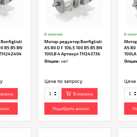
В наличии
В нали
onfiglioli
Мотор-редуктор Bonfiglioli
Мотор
00 B5 B5 BN
AS 80 D F 106,5 100 B5 B5 BN
AS 80 
л TH242404
100LB 4 Артикул TH243736
100LA
Опции:
нет
Опции
су
Цена по запросу
Цена 
корзину
В корзину
налог
Подобрать аналог
По