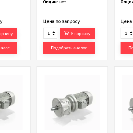
Опции:
нет
Опции
су
Цена по запросу
Цена 
корзину
В корзину
налог
Подобрать аналог
По