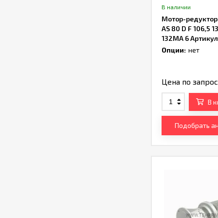
В наличии
Мотор-редуктор B
AS 80 D F 106,5 1
132MA 6 Артику
Опции:
нет
Цена по запро
В 
Подобрать а