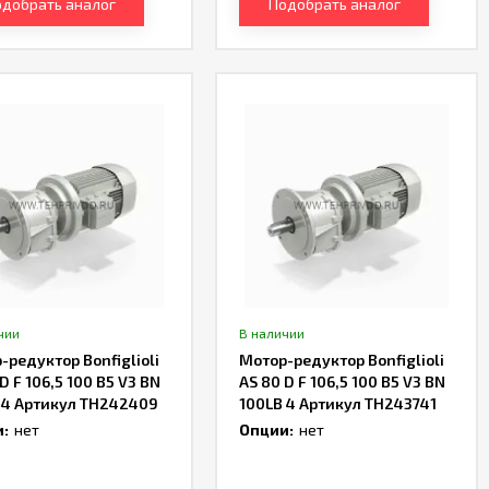
добрать аналог
Подобрать аналог
чии
В наличии
-редуктор Bonfiglioli
Мотор-редуктор Bonfiglioli
D F 106,5 100 B5 V3 BN
AS 80 D F 106,5 100 B5 V3 BN
 4 Артикул TH242409
100LB 4 Артикул TH243741
:
нет
Опции:
нет