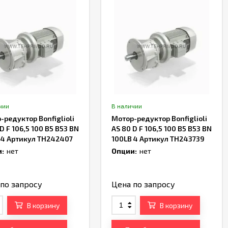
чии
В наличии
-редуктор Bonfiglioli
Мотор-редуктор Bonfiglioli
D F 106,5 100 B5 B53 BN
AS 80 D F 106,5 100 B5 B53 BN
 4 Артикул TH242407
100LB 4 Артикул TH243739
:
нет
Опции:
нет
по запросу
Цена по запросу
В корзину
В корзину