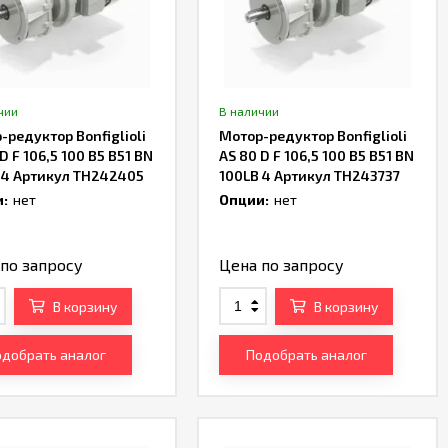
чии
В наличии
-редуктор Bonfiglioli
Мотор-редуктор Bonfiglioli
D F 106,5 100 B5 B51 BN
AS 80 D F 106,5 100 B5 B51 BN
 4 Артикул TH242405
100LB 4 Артикул TH243737
:
нет
Опции:
нет
по запросу
Цена по запросу
В корзину
В корзину
добрать аналог
Подобрать аналог