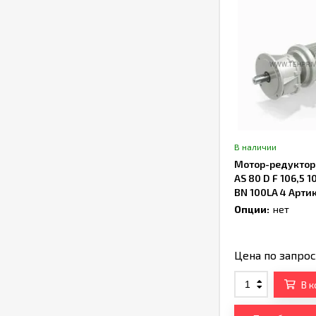
В наличии
Мотор-редуктор B
AS 80 D F 106,5 1
BN 100LA 4 Арти
TH242406
Опции:
нет
Цена по запро
В 