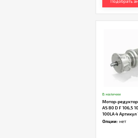
Подобрать а
В наличии
Мотор-редуктор B
AS 80 D F 106,5 1
100LA 4 Артику
Опции:
нет