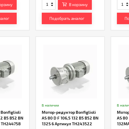
корзину
В корзину
налог
Подобрать аналог
По
В наличии
В нали
onfiglioli
Мотор-редуктор Bonfiglioli
Мотор
32 B5 B52 BN
AS 80 D F 106,5 132 B5 B52 BN
AS 80 
л TH244758
132S 6 Артикул TH243522
132MA