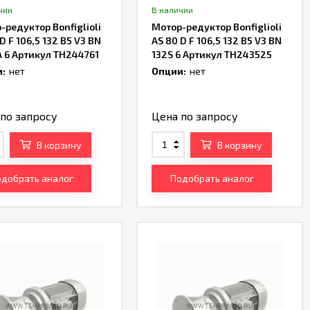
чии
В наличии
-редуктор Bonfiglioli
Мотор-редуктор Bonfiglioli
D F 106,5 132 B5 V3 BN
AS 80 D F 106,5 132 B5 V3 BN
 6 Артикул TH244761
132S 6 Артикул TH243525
:
нет
Опции:
нет
по запросу
Цена по запросу
В корзину
В корзину
добрать аналог
Подобрать аналог