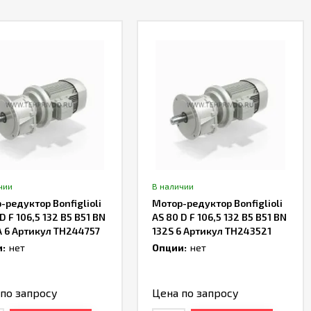
чии
В наличии
-редуктор Bonfiglioli
Мотор-редуктор Bonfiglioli
D F 106,5 132 B5 B51 BN
AS 80 D F 106,5 132 B5 B51 BN
 6 Артикул TH244757
132S 6 Артикул TH243521
:
нет
Опции:
нет
по запросу
Цена по запросу