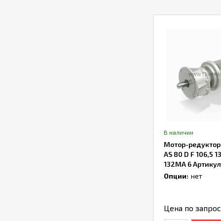
В наличии
Мотор-редуктор B
AS 80 D F 106,5 1
132MA 6 Артику
Опции:
нет
Цена по запро