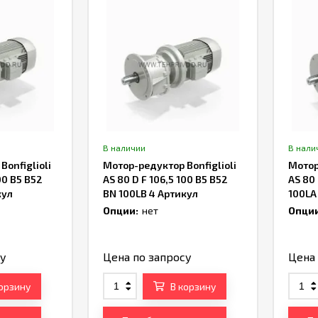
В наличии
В нали
onfiglioli
Мотор-редуктор Bonfiglioli
Мотор
00 B5 B52
AS 80 D F 106,5 100 B5 B52
AS 80 
кул
BN 100LB 4 Артикул
100LA
TH243738
Опции:
нет
Опции
су
Цена по запросу
Цена 
корзину
В корзину