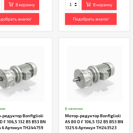
В корзину
В корзину
добрать аналог
Подобрать аналог
чии
В наличии
-редуктор Bonfiglioli
Мотор-редуктор Bonfiglioli
D F 106,5 132 B5 B53 BN
AS 80 D F 106,5 132 B5 B53 BN
 6 Артикул TH244759
132S 6 Артикул TH243523