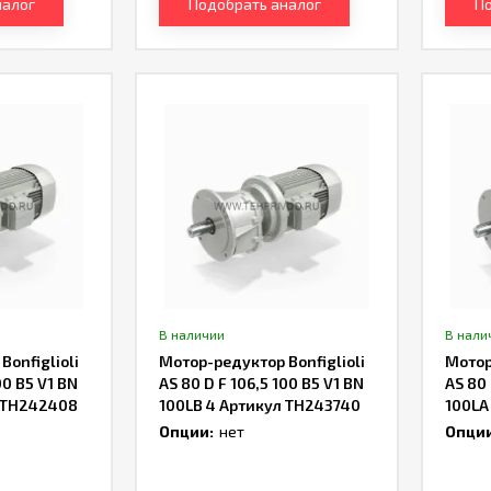
налог
Подобрать аналог
По
В наличии
В нали
onfiglioli
Мотор-редуктор Bonfiglioli
Мотор
00 B5 V1 BN
AS 80 D F 106,5 100 B5 V1 BN
AS 80 
л TH242408
100LB 4 Артикул TH243740
100LA
Опции:
нет
Опции